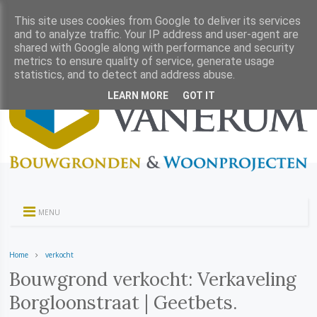
This site uses cookies from Google to deliver its services
and to analyze traffic. Your IP address and user-agent are
shared with Google along with performance and security
metrics to ensure quality of service, generate usage
statistics, and to detect and address abuse.
LEARN MORE
GOT IT
MENU
Home
verkocht
Bouwgrond verkocht: Verkaveling
Borgloonstraat | Geetbets.