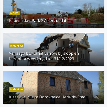
aanbod
Papenakker Park 2 Alken: update
in de kijker
Verlaagd btw tarief van 6% bij sloop en
heropbouw verlengd tot 31/12/2023
in de kijker
Klassieke villa te Donckheide Herk-de-Stad