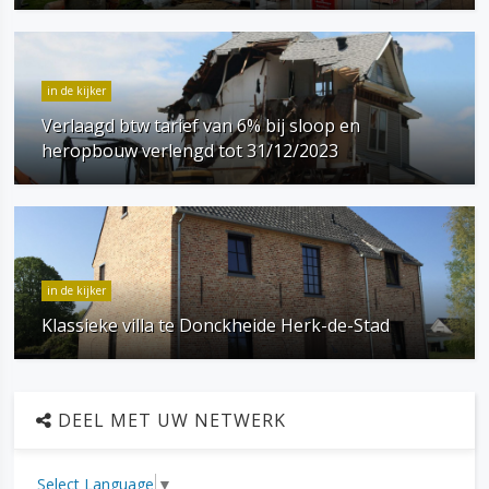
in de kijker
Verlaagd btw tarief van 6% bij sloop en
heropbouw verlengd tot 31/12/2023
in de kijker
Klassieke villa te Donckheide Herk-de-Stad
DEEL MET UW NETWERK
Select Language
▼