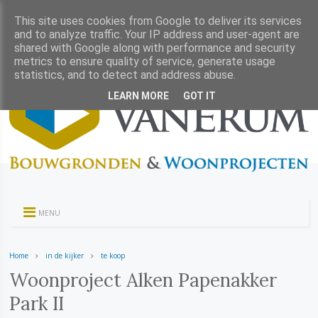
This site uses cookies from Google to deliver its services
and to analyze traffic. Your IP address and user-agent are
shared with Google along with performance and security
metrics to ensure quality of service, generate usage
statistics, and to detect and address abuse.
LEARN MORE
GOT IT
MENU
Home
in de kijker
te koop
Woonproject Alken Papenakker
Park II