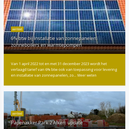
aanbod
6% btw bij installatie van zonnepanelen,
zonneboilers en warmtepompen
Van 1 april 2022 tot en met 31 december 2023 wordt het
verlaagd tarief van 6% btw ook van toepassing voor levering
en installatie van zonnepanelen, zo...
Meer weten
aanbod
Papenakker Park 2 Alken: update